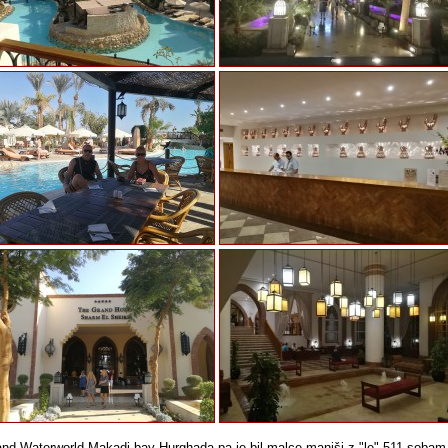
nd Waterworld Makadi bay Hurghada pa je bil malce manjši z "le" 511 soba