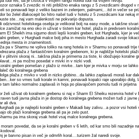
pa tudi res, da je čistoča v višjem rangu hotela tudi na višjem nivoju.
ozor oznaka 5 zvezdic ni niti približno enaka rangu z 5 zvezdicami drugod v 
eli so ponavadi lepi z veliko bazeni in zelenjem, palmami,...itd in večer se pri
dor bo želel dlakocepit bo hitro našel tudi v hotelu z 5 zvezdicami kar nekaj
uste ste…naj vam malenkosti ne pokvarijo dopusta.
i odzivnost hotelskega osebja je velikorat bolj na easy mode, a takšne stvari
ce zamižat na eno oko in uživat v tistem kar hotel, plaža in predvsem koraln
rm El Sheikh ima sigurno dosti lepši koralni greben, kot Hurghada, kjer je ve
alni greben, v Hurghadi malce bolj piha in mesto Hurghada zaradi svoje lokac
ednja mesta in znamenitosti.
ža pa v Sharmu ne vpliva toliko na rang hotela in v Sharmu so ponavadi trije t
odrezana plaža z fantastičnim koralnim grebenom, ki je najbližje hotelski plaž
i v plitvini skoraj ni...takšna plaža je primerna za tiste, ki obožujejo koralne gr
lavat...ni pa možno posedat v mivki in v nizki vodi.
koralni greben pomešan z plažo iz mivke...tam kjer je mivka v morju se lahko 
daleč do koralnega grebena
dolga plaža z mivko v vodi in nizko globino...da lahko zaplavaš moraš kar dale
ben...ker so vmes tudi korale in kamni, ponavadi kopalci raje uporabijo dolg,
e tam lahko normalno zaplavaš in hoja po plavajočem pomolu tudi ni prijetna
r želi uživat ob koralnem grebenu si naj v Sharm El Sheiku rezervira hotel v El 
zraven tudi javna plaža in je dostop do koralnega grebena možen tudi z javne 
ar ali dva.
urghadi pa je najlepši koralni greben v Makadi bay zalivu...a pozor vsi hoteli
ajo ob plaži koralnega grebena ali pa je zelo pust.
harmu pa ima skoraj vsak hotel vsaj malce koralnega grebena.
 moram povedat, da se je koralni greben v 6 letih, od kar smo bili nazadnje na 
škodoval.
j je barvno pisan in več je odmrlih koral....turizem žal naredi svoje.