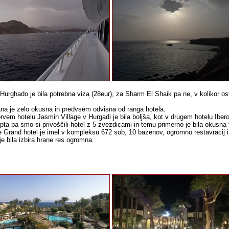
Hurghado je bila potrebna viza (28eur), za Sharm El Shaik pa ne, v kolikor o
na je zelo okusna in predvsem odvisna od ranga hotela.
rvem hotelu Jasmin Village v Hurgadi je bila boljša, kot v drugem hotelu Ibe
pta pa smo si privoščili hotel z 5 zvezdicami in temu primerno je bila okusna 
 Grand hotel je imel v kompleksu 672 sob, 10 bazenov, ogromno restavracij in t
je bila izbira hrane res ogromna.