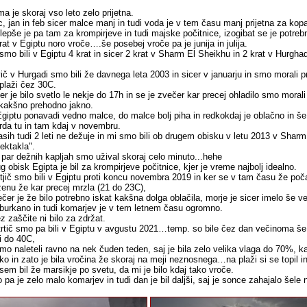
ma je skoraj vso leto zelo prijetna.
, jan in feb sicer malce manj in tudi voda je v tem času manj prijetna za kopa
lepše je pa tam za krompirjeve in tudi majske počitnice, izogibat se je potrebno
rat v Egiptu noro vroče….še posebej vroče pa je junija in julija.
smo bili v Egiptu 4 krat in sicer 2 krat v Sharm El Sheikhu in 2 krat v Hurghad
ič v Hurgadi smo bili že davnega leta 2003 in sicer v januarju in smo morali p
plaži čez 30C.
er je bilo svetlo le nekje do 17h in se je zvečer kar precej ohladilo smo moral
 kakšno prehodno jakno.
giptu ponavadi vedno malce, do malce bolj piha in redkokdaj je oblačno in š
da tu in tam kdaj v novembru.
sih tudi 2 leti ne dežuje in mi smo bili ob drugem obisku v letu 2013 v Shar
ektakla".
par dežnih kapljah smo užival skoraj celo minuto...hehe
g obisk Egipta je bil za krompirjeve počitnice, kjer je vreme najbolj idealno.
tjič smo bili v Egiptu proti koncu novembra 2019 in ker se v tam času že poča
enu že kar precej mrzla (21 do 23C),
čer je že bilo potrebno iskat kakšna dolga oblačila, morje je sicer imelo še ved
burkano in tudi komarjev je v tem letnem času ogromno.
z zaščite ni bilo za zdržat.
rtič smo pa bili v Egiptu v avgustu 2021…temp. so bile čez dan večinoma
i do 40C,
mo naleteli ravno na nek čuden teden, saj je bila zelo velika vlaga do 70%, ka
ko in zato je bila vročina že skoraj na meji neznosnega…na plaži si se topil
sem bil že marsikje po svetu, da mi je bilo kdaj tako vroče.
o pa je zelo malo komarjev in tudi dan je bil daljši, saj je sonce zahajalo šele