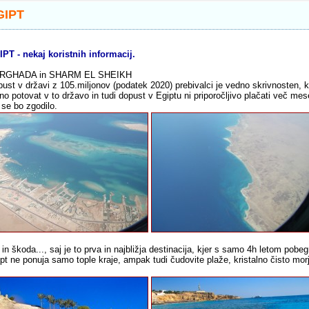
GIPT
PT - nekaj koristnih informacij.
RGHADA in SHARM EL SHEIKH
ust v državi z 105.miljonov (podatek 2020) prebivalci je vedno skrivnosten, kot
no potovat v to državo in tudi dopust v Egiptu ni priporočljivo plačati več me
 se bo zgodilo.
 in škoda..., saj je to prva in najbližja destinacija, kjer s samo 4h letom pobe
pt ne ponuja samo tople kraje, ampak tudi čudovite plaže, kristalno čisto mo