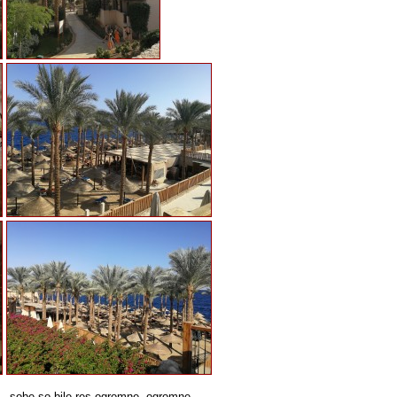
m…sobe so bile res ogromne, ogromne