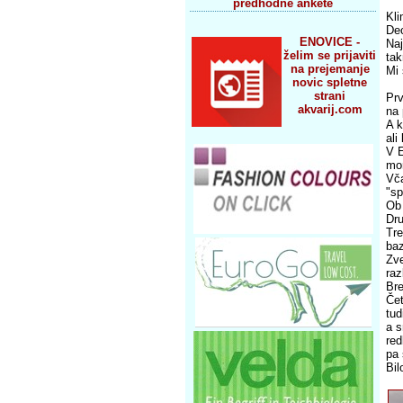
predhodne ankete
Kli
Dec
ENOVICE -
Naj
želim se prijaviti
tak
na prejemanje
Mi 
novic spletne
strani
Prv
akvarij.com
na 
A k
ali
V E
mor
Vča
"sp
Ob 
Dru
Tre
baz
Zve
raz
Bre
Čet
tud
a s
red
pa 
Bil