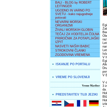
BALI - BLOG by ROBERT
LEITINGER
UGODNO IN VARNO PO
SVETU - kako najugodneje
potovati
NEVARNI MORSKI
Egi
ORGANIZMI
Zat
ŽIVALI MORSKIH GLOBIN
Bed
TEČAJ ZA VODITELJA ČOLNA
Obe
PRIROČNIK ZA POTAPLJAŠKI
raz
IZPIT
Let
NASVETI NAŠIH BABIC
nar
Let
STROKOVNI ČLANKI
Isl
ZGODOVINA VREMENA
V h
Egi
ISKANJE PO PORTALU
Alk
Dru
pon
V E
VREME PO SLOVENIJI
V o
Vreme Maribor
3 i
da 
Hot
PREDSTAVITEV TUJI JEZIKI
Bli
Hot
izb