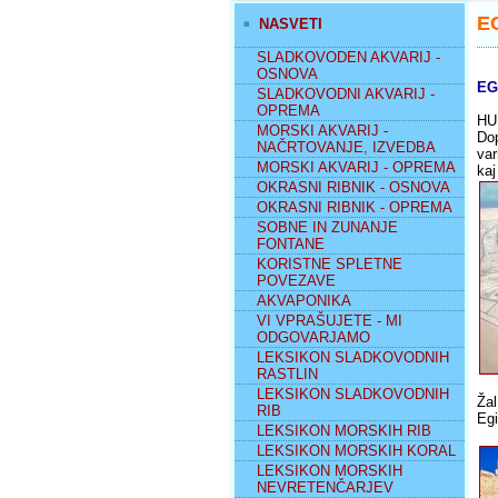
E
NASVETI
SLADKOVODEN AKVARIJ -
OSNOVA
EGI
SLADKOVODNI AKVARIJ -
OPREMA
HU
MORSKI AKVARIJ -
Dop
NAČRTOVANJE, IZVEDBA
var
MORSKI AKVARIJ - OPREMA
kaj
OKRASNI RIBNIK - OSNOVA
OKRASNI RIBNIK - OPREMA
SOBNE IN ZUNANJE
FONTANE
KORISTNE SPLETNE
POVEZAVE
AKVAPONIKA
VI VPRAŠUJETE - MI
ODGOVARJAMO
LEKSIKON SLADKOVODNIH
RASTLIN
LEKSIKON SLADKOVODNIH
Žal
RIB
Egi
LEKSIKON MORSKIH RIB
LEKSIKON MORSKIH KORAL
LEKSIKON MORSKIH
NEVRETENČARJEV