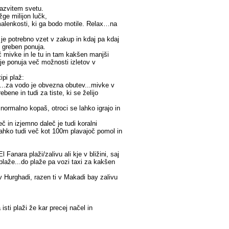
razvitem svetu.
žge milijon lučk,
 malenkosti, ki ga bodo motile. Relax…na
 je potrebno vzet v zakup in kdaj pa kdaj
i greben ponuja.
č mivke in le tu in tam kakšen manjši
ije ponuja več možnosti izletov v
ipi plaž:
i...za vodo je obvezna obutev...mivke v
ebene in tudi za tiste, ki se želijo
normalno kopaš, otroci se lahko igrajo in
č in izjemno daleč je tudi koralni
 lahko tudi več kot 100m plavajoč pomol in
Fanara plaži/zalivu ali kje v bližini, saj
plaže...do plaže pa vozi taxi za kakšen
 v Hurghadi, razen ti v Makadi bay zalivu
isti plaži že kar precej načel in