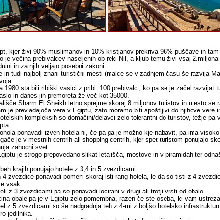
pt, kjer živi 90% muslimanov in 10% kristjanov prekriva 96% puščave in tam k
o je večina prebivalcev naseljenih ob reki Nil, a kljub temu živi vsaj 2.miljon
uini in za njih veljajo posebni zakoni.
 in tudi najbolj znani turistični mesti (malce se v zadnjem času še razvija
voja.
a 1980 sta bili ribiški vasici z pribl. 100 prebivalci, ko pa se je začel razvijat
aslo in danes jih premoreta že več kot 35000.
ališče Sharm El Sheikh letno sprejme skoraj 8 miljonov turistov in mesto se r
am je prevladajoča vera v Egiptu, zato moramo biti spoštljivi do njihove vere 
otelskih kompleksih so domačini/delavci zelo tolerantni do turistov, težje pa v
pta.
ohola ponavadi izven hotela ni, če pa ga je možno kje nabavit, pa ima visoko
gače je v mestnih centrih ali shopping centrih, kjer spet turistom ponujajo sko
uja zahodni svet.
giptu je strogo prepovedano slikat letališča, mostove in v piramidah ter odna
beh krajih ponujajo hotele z 3,4 in 5 zvezdicami.
n 4 zvezdice ponavadi pomeni skoraj isti rang hotela, le da so tisti z 4 zvezd
je vsak.
eli z 3 zvezdicami pa so ponavadi locirani v drugi ali tretji vrsti od obale.
žina obale pa je v Egiptu zelo pomembna, razen če ste oseba, ki vam ustreza
el z 5 zvezdicami so še nadgradnja teh z 4-mi z boljšo hotelsko infrastruktur
iro jedilnika.