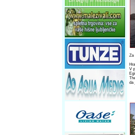
Za 
Hra
V p
Egi
The
da 