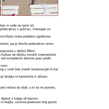
jer ni vode ne raste nič.
a prebivalcev v puščavi, imenujejo se
 Marsa Alam) imata podobno zgodovina
 turizem, pa je število prebivalcev strmo
azprostira v dolžini 85km.
in kulture ob obisku verskih znamenitosti.
 teh kompleksih doživite pravi pridih
 ceno.
raj v vseh bolj znanih restavracijah to kar
šat školjke in kamenčke iz države.
icami večina ob obali, a to še ne pomeni,
 dopust z knjigo ob bazenu.
o in boljšo, oziroma predvsem bolj pestro