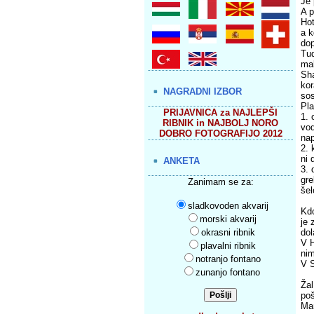
Je 
A p
Hot
a k
dop
Tud
mal
Sha
kor
NAGRADNI IZBOR
sos
Pla
PRIJAVNICA za NAJLEPŠI
1. 
RIBNIK in NAJBOLJ NORO
vod
DOBRO FOTOGRAFIJO 2012
nap
2. 
ni 
ANKETA
3. 
gre
Zanimam se za:
šel
sladkovoden akvarij
Kdo
morski akvarij
je 
okrasni ribnik
dol
V H
plavalni ribnik
nim
notranjo fontano
V S
zunanjo fontano
Žal
po
Man