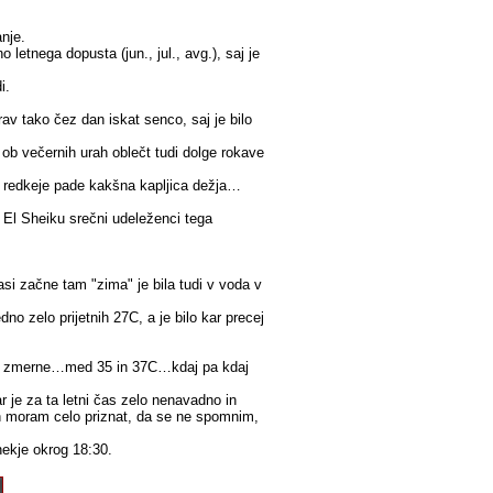
nje.
 letnega dopusta (jun., jul., avg.), saj je
i.
rav tako čez dan iskat senco, saj je bilo
i ob večernih urah oblečt tudi dolge rokave
e redkeje pade kakšna kapljica dežja…
m El Sheiku srečni udeleženci tega
si začne tam "zima" je bila tudi v voda v
no zelo prijetnih 27C, a je bilo kar precej
 še zmerne…med 35 in 37C…kdaj pa kdaj
r je za ta letni čas zelo nenavadno in
 in moram celo priznat, da se ne spomnim,
 nekje okrog 18:30.