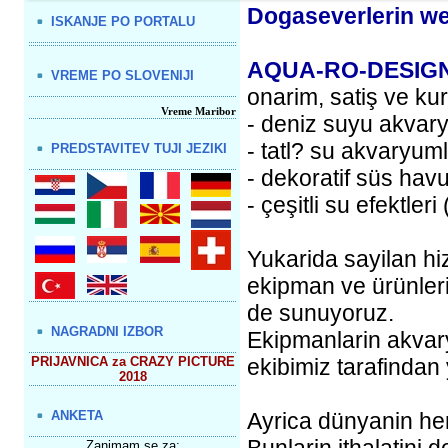
Dogaseverlerin we
ISKANJE PO PORTALU
AQUA-RO-DESIG
VREME PO SLOVENIJI
onarim, satiş ve ku
Vreme Maribor
- deniz suyu akvar
- tatl? su akvaryuml
PREDSTAVITEV TUJI JEZIKI
- dekoratif süs havu
- çeşitli su efektler
Yukarida sayilan hiz
ekipman ve ürünlerini
de sunuyoruz.
NAGRADNI IZBOR
Ekipmanlarin akva
PRIJAVNICA za CRAZY PICTURE
ekibimiz tarafindan y
2018
ANKETA
Ayrica dünyanin her 
Zanimam se za: