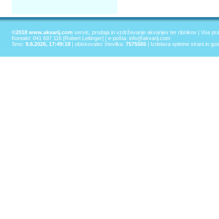
©2018 www.akvarij.com
servis, prodaja in vzdrževanje akvarijev ter ribnikov | Vse pr
Kontakt: 041 697 116 [Robert Leitinger] | e-pošta:
info@akvarij.com
Smo:
9.8.2026, 17:49:18
| obiskovalec številka:
7575565
|
Izdelava spletne strani in go