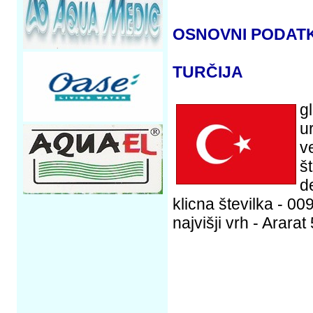
OSNOVNI PODATK
TURČIJA
g
u
v
št
d
klicna številka - 00
najvišji vrh - Arara