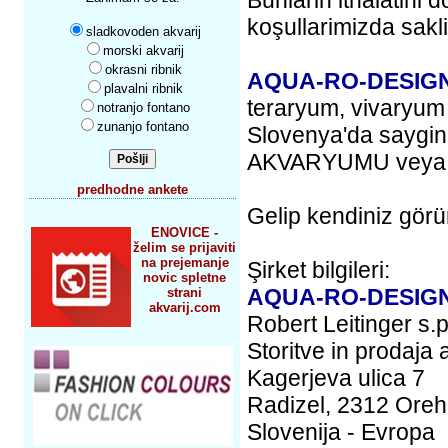
Bunlarin ithalatini
koşullarimizda sakl
sladkovoden akvarij
morski akvarij
okrasni ribnik
AQUA-RO-DESIG
plavalni ribnik
teraryum, vivaryum 
notranjo fontano
zunanjo fontano
Slovenya'da saygi
AKVARYUMU veya S
predhodne ankete
Gelip kendiniz görü
ENOVICE -
želim se prijaviti
na prejemanje
Şirket bilgileri:
novic spletne
AQUA-RO-DESIG
strani
akvarij.com
Robert Leitinger s.p
Storitve in prodaja 
Kagerjeva ulica 7
Radizel, 2312 Ore
Slovenija - Evropa