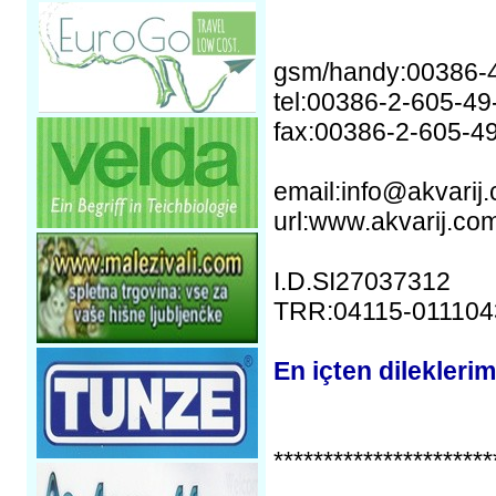
gsm/handy:00386-
tel:00386-2-605-49
fax:00386-2-605-4
email:info@akvarij
url:www.akvarij.co
I.D.SI27037312
TRR:04115-011104
En içten dileklerim
**********************