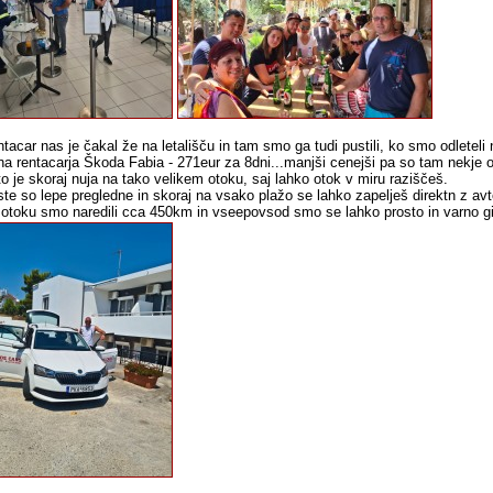
tacar nas je čakal že na letališču in tam smo ga tudi pustili, ko smo odleteli 
a rentacarja Škoda Fabia - 271eur za 8dni...manjši cenejši pa so tam nekje o
o je skoraj nuja na tako velikem otoku, saj lahko otok v miru raziščeš.
te so lepe pregledne in skoraj na vsako plažo se lahko zapelješ direktn z av
otoku smo naredili cca 450km in vseepovsod smo se lahko prosto in varno gi