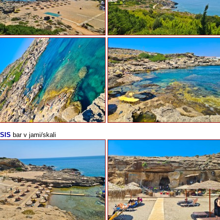
SIS
bar v jami/skali