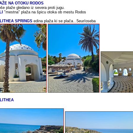
AŽE NA OTOKU RODOS
še plaže gledano iz severa proti jugu.
LI
"mestna" plaža na špicu otoka ob mestu Rodos
LITHEA
SPRINGS
edina plaža ki se plača...5eur/oseba
LITHEA