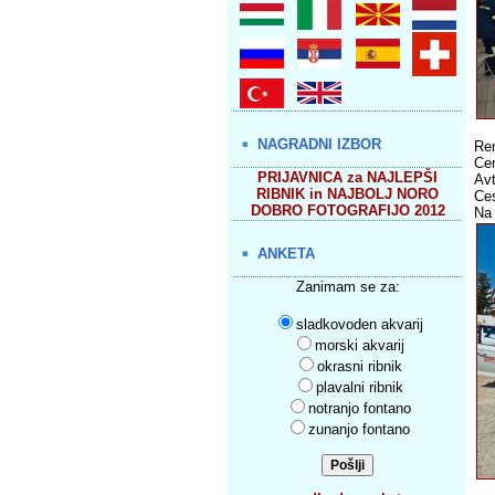
NAGRADNI IZBOR
Ren
Cen
PRIJAVNICA za NAJLEPŠI
Avt
RIBNIK in NAJBOLJ NORO
Ces
DOBRO FOTOGRAFIJO 2012
Na 
ANKETA
Zanimam se za:
sladkovoden akvarij
morski akvarij
okrasni ribnik
plavalni ribnik
notranjo fontano
zunanjo fontano