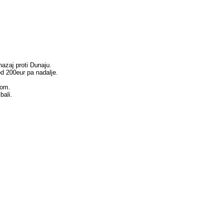
nazaj proti Dunaju.
d 200eur pa nadalje.
tom.
bali.