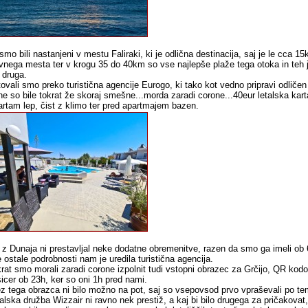
smo bili nastanjeni v mestu Faliraki, ki je odlična destinacija, saj je le cca 
vnega mesta ter v krogu 35 do 40km so vse najlepše plaže tega otoka in teh je
 druga.
ovali smo preko turistična agencije Eurogo, ki tako kot vedno pripravi odličen
e so bile tokrat že skoraj smešne...morda zaradi corone...40eur letalska kar
rtam lep, čist z klimo ter pred apartmajem bazen.
 z Dunaja ni prestavljal neke dodatne obremenitve, razen da smo ga imeli ob 6h
 ostale podrobnosti nam je uredila turistična agencija.
rat smo morali zaradi corone izpolnit tudi vstopni obrazec za Grčijo, QR ko
sicer ob 23h, ker so oni 1h pred nami.
z tega obrazca ni bilo možno na pot, saj so vsepovsod prvo vpraševali po t
alska družba Wizzair ni ravno nek prestiž, a kaj bi bilo drugega za pričakovat, 