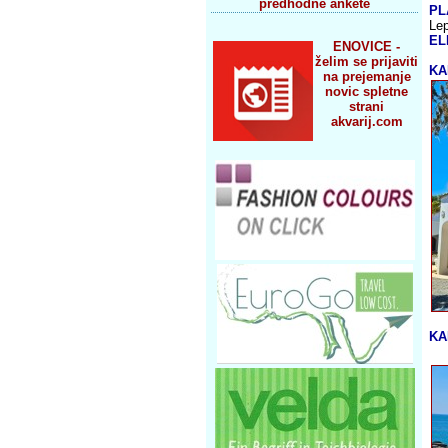
predhodne ankete
PL
Lep
EL
ENOVICE -
želim se prijaviti
KA
na prejemanje
novic spletne
strani
akvarij.com
KA