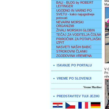
Mas
BALI - BLOG by ROBERT
Mal
LEITINGER
UGODNO IN VARNO PO
SVETU - kako najugodneje
potovati
NEVARNI MORSKI
ORGANIZMI
ŽIVALI MORSKIH GLOBIN
TEČAJ ZA VODITELJA ČOLNA
PRIROČNIK ZA POTAPLJAŠKI
IZPIT
NASVETI NAŠIH BABIC
STROKOVNI ČLANKI
ZGODOVINA VREMENA
ISKANJE PO PORTALU
V G
Pri
nih
VREME PO SLOVENIJI
Vreme Maribor
PREDSTAVITEV TUJI JEZIKI