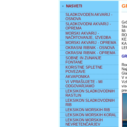
G
NASVETI
SLADKOVODEN AKVARIJ -
OSNOVA
Grč
SLADKOVODNI AKVARIJ -
Sku
OPREMA
Mi 
MORSKI AKVARIJ -
RO
NAČRTOVANJE, IZVEDBA
KE
MORSKI AKVARIJ - OPREMA
KA
OKRASNI RIBNIK - OSNOVA
LE
OKRASNI RIBNIK - OPREMA
GRČ
SOBNE IN ZUNANJE
FONTANE
Rod
KORISTNE SPLETNE
Naj
POVEZAVE
Gla
AKVAPONIKA
V m
VI VPRAŠUJETE - MI
Vzh
ODGOVARJAMO
vis
pre
LEKSIKON SLADKOVODNIH
RASTLIN
LEKSIKON SLADKOVODNIH
RIB
LEKSIKON MORSKIH RIB
LEKSIKON MORSKIH KORAL
LEKSIKON MORSKIH
NEVRETENČARJEV