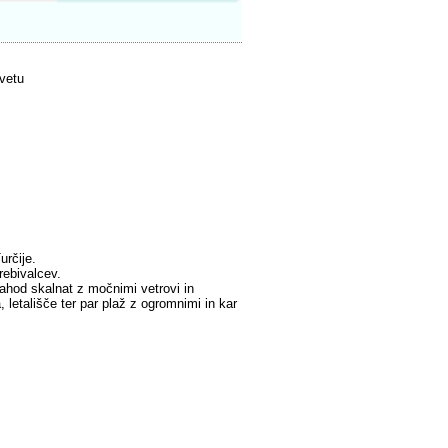
svetu
určije.
rebivalcev.
zahod skalnat z močnimi vetrovi in
 letališče ter par plaž z ogromnimi in kar