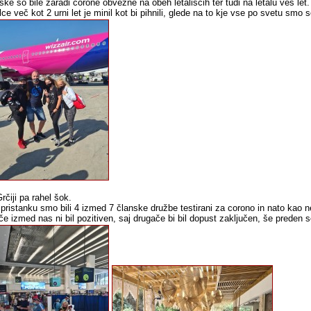
ke so bile zaradi corone obvezne na obeh letališčih ter tudi na letalu ves let.
ce več kot 2 urni let je minil kot bi pihnili, glede na to kje vse po svetu smo s
rčiji pa rahel šok.
 pristanku smo bili 4 izmed 7 članske družbe testirani za corono in nato kao 
če izmed nas ni bil pozitiven, saj drugače bi bil dopust zaključen, še preden s