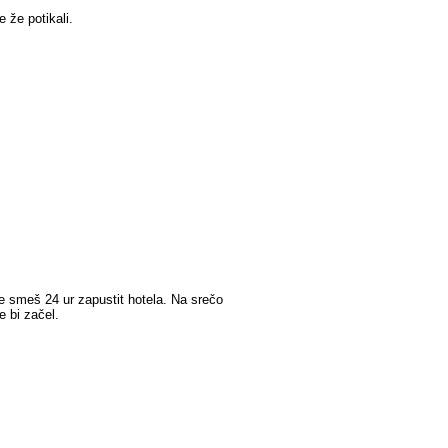
e že potikali.
ne smeš 24 ur zapustit hotela. Na srečo
e bi začel.