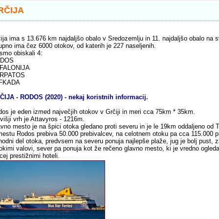
RČIJA
ija ima s 13.676 km najdaljšo obalo v Sredozemlju in 11. najdaljšo obalo na 
pno ima čez 6000 otokov, od katerih je 227 naseljenih.
smo obiskali 4:
DOS
FALONIJA
RPATOS
FKADA
IJA - RODOS (2020) - nekaj koristnih informacij.
os je eden izmed največjih otokov v Grčiji in meri cca 75km * 35km.
višji vrh je Attavyros - 1216m.
vno mesto je na špici otoka gledano proti severu in je le 19km oddaljeno od T
estu Rodos prebiva 50.000 prebivalcev, na celotnem otoku pa cca 115.000 p
odni del otoka, predvsem na severu ponuja najlepše plaže, jug je bolj pust, 
okimi valovi, sever pa ponuja kot že rečeno glavno mesto, ki je vredno ogleda,
cej prestižnimi hoteli.