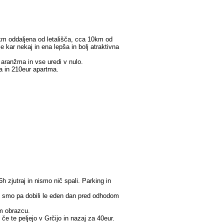
15km oddaljena od letališča, cca 10km od
 kar nekaj in ena lepša in bolj atraktivna
 aranžma in vse uredi v nulo.
ta in 210eur apartma.
 zjutraj in nismo nič spali. Parking in
do smo pa dobili le eden dan pred odhodom
em obrazcu.
če te peljejo v Grčijo in nazaj za 40eur.