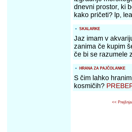
dnevni prostor, ki b
kako pričeti? lp, le
SKALARKE
Jaz imam v akvarij
zanima če kupim še
če bi se razumele 
HRANA ZA PAJČOLANKE
S čim lahko hranim
kosmičih?
PREBER
<< Prejšnja