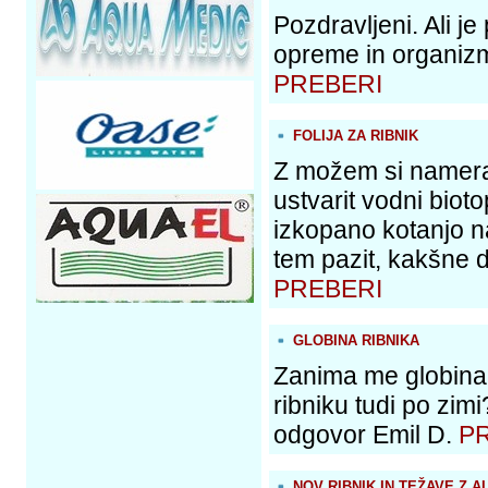
Pozdravljeni. Ali 
opreme in organizm
PREBERI
FOLIJA ZA RIBNIK
Z možem si namerav
ustvarit vodni biot
izkopano kotanjo na
tem pazit, kakšne d
PREBERI
GLOBINA RIBNIKA
Zanima me globina r
ribniku tudi po zim
odgovor Emil D.
P
NOV RIBNIK IN TEŽAVE Z A