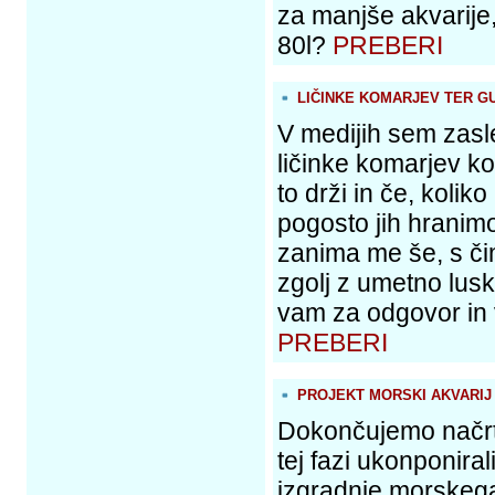
za manjše akvarije,
80l?
PREBERI
LIČINKE KOMARJEV TER GU
V medijih sem zasl
ličinke komarjev ko
to drži in če, kolik
pogosto jih hranimo
zanima me še, s či
zgolj z umetno lus
vam za odgovor in 
PREBERI
PROJEKT MORSKI AKVARIJ
Dokončujemo načrte 
tej fazi ukonponiral
izgradnje morskega 