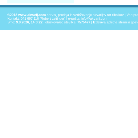
©2018 www.akvarij.com
servis, prodaja in vzdrževanje akvarijev ter ribnikov | Vse pr
Kontakt: 041 697 116 [Robert Leitinger] | e-pošta:
info@akvarij.com
Smo:
9.8.2026, 14:3:22
| obiskovalec številka:
7575477
|
Izdelava spletne strani in gos