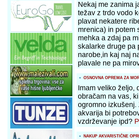
Nekaj me zanima ja
težav z trdo vodo k
plavat nekatere ri
mrenica) in potem 
mehka a zdaj pa mi
skalarke druge pa p
narobe,in kaj naj 
plavale ne pa miro
OSNOVNA OPREMA ZA MOR
Imam veliko željo, d
obračam na vas, ki
ogromno izkušenj. 
akvarija bi potreb
vzdrževanje ipd?
P
NAKUP AKVARISTIČNE OP