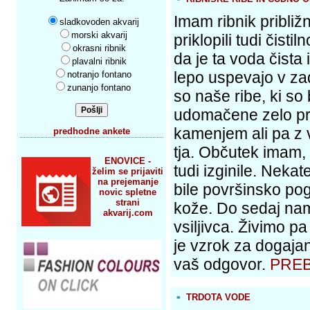
Imam ribnik približ
sladkovoden akvarij
morski akvarij
priklopili tudi čist
okrasni ribnik
da je ta voda čista
plavalni ribnik
lepo uspevajo v z
notranjo fontano
zunanjo fontano
so naše ribe, ki so
udomačene zelo pre
kamenjem ali pa z v
predhodne ankete
tja. Občutek imam,
ENOVICE -
tudi izginile. Nekat
želim se prijaviti
na prejemanje
bile površinsko pog
novic spletne
strani
kože. Do sedaj nam
akvarij.com
vsiljivca. Živimo p
je vzrok za dogaja
vaš odgovor.
PREB
TRDOTA VODE