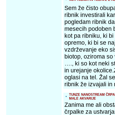
Sem že čisto obup
ribnik investirali k
pogledam ribnik da
mesecih podoben bo
kot pa ribniku, ki b
opremo, ki bi se na
vzdrževanje eko sis
biotop, oziroma so v
…., ki so kot neki s
in urejanje okolice
oglasi na tel. Žal s
ribnik že izvajali 
TUNZE NANOSTREAM ČRPAL
MALE AKVARIJE
Zanima me ali obst
črpalke za ustvarja