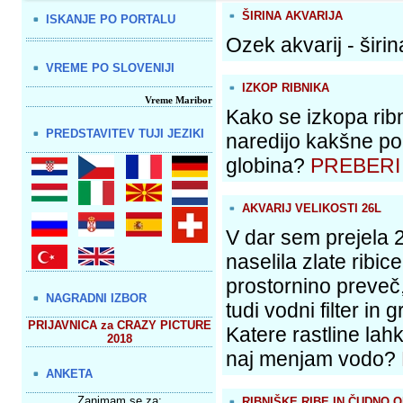
ŠIRINA AKVARIJA
ISKANJE PO PORTALU
Ozek akvarij - širin
VREME PO SLOVENIJI
IZKOP RIBNIKA
Vreme Maribor
Kako se izkopa ribn
PREDSTAVITEV TUJI JEZIKI
naredijo kakšne pol
globina?
PREBERI
AKVARIJ VELIKOSTI 26L
V dar sem prejela 26
naselila zlate ribic
prostornino preveč,
NAGRADNI IZBOR
tudi vodni filter in 
PRIJAVNICA za CRAZY PICTURE
Katere rastline lah
2018
naj menjam vodo?
ANKETA
Zanimam se za:
RIBNIŠKE RIBE IN ČUDNO 