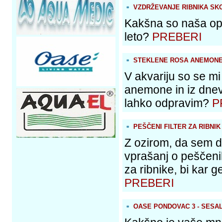
VZDRŽEVANJE RIBNIKA SKO
Kakšna so naša opr
leto?
PREBERI
STEKLENE ROSA ANEMONE 
V akvariju so se mi
anemone in iz dneva
lahko odpravim?
P
PEŠČENI FILTER ZA RIBNIK
Z ozirom, da sem do
vprašanj o peščenih f
za ribnike, bi kar g
PREBERI
OASE PONDOVAC 3 - SESA