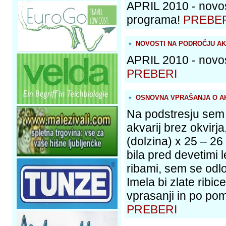
APRIL 2010 - novos
programa!
PREBE
NOVOSTI NA PODROČJU AK
APRIL 2010 - novos
PREBERI
OSNOVNA VPRAŠANJA O AK
Na podstresju sem
akvarij brez okvirja
(dolzina) x 25 – 26 
bila pred devetimi 
ribami, sem se odl
Imela bi zlate ribi
vprasanji in po po
PREBERI