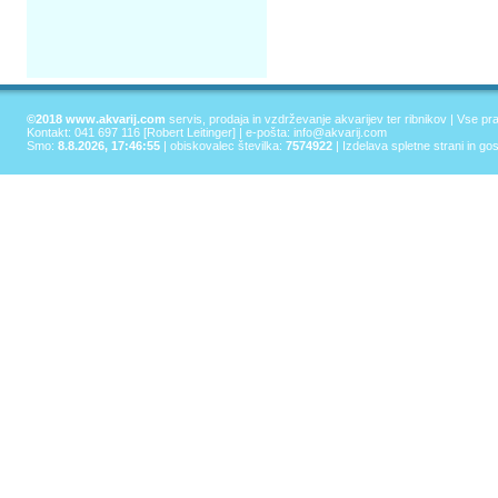
©2018 www.akvarij.com
servis, prodaja in vzdrževanje akvarijev ter ribnikov | Vse pr
Kontakt: 041 697 116 [Robert Leitinger] | e-pošta:
info@akvarij.com
Smo:
8.8.2026, 17:46:55
| obiskovalec številka:
7574922
|
Izdelava spletne strani in go