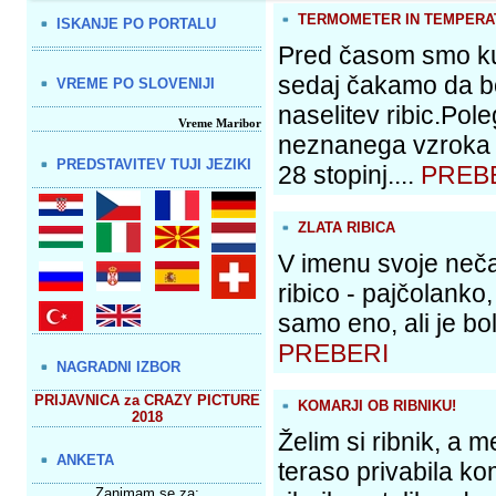
TERMOMETER IN TEMPERA
ISKANJE PO PORTALU
Pred časom smo kupi
sedaj čakamo da b
VREME PO SLOVENIJI
naselitev ribic.Po
Vreme Maribor
neznanega vzroka 
PREDSTAVITEV TUJI JEZIKI
28 stopinj....
PREB
ZLATA RIBICA
V imenu svoje nečak
ribico - pajčolanko
samo eno, ali je bol
PREBERI
NAGRADNI IZBOR
PRIJAVNICA za CRAZY PICTURE
KOMARJI OB RIBNIKU!
2018
Želim si ribnik, a 
ANKETA
teraso privabila ko
Zanimam se za: