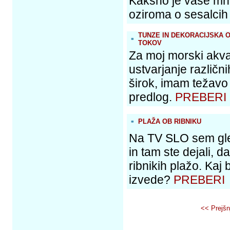
Kakšno je vaše mne
oziroma o sesalci
TUNZE IN DEKORACIJSKA 
TOKOV
Za moj morski akva
ustvarjanje različni
širok, imam težavo 
predlog.
PREBERI
PLAŽA OB RIBNIKU
Na TV SLO sem gled
in tam ste dejali, da
ribnikih plažo. Kaj 
izvede?
PREBERI
<< Prejšn