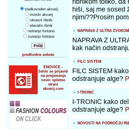
ribnikom toliko, d
hiši, saj me sosed 
sladkovoden akvarij
morski akvarij
njimi??Prosim pom
okrasni ribnik
plavalni ribnik
NAPRAVA Z ULTRA ZVOKO
notranjo fontano
zunanjo fontano
NAPRAVA Z ULTRA 
kak način odstranj
predhodne ankete
FILC SISTEM
ENOVICE -
FILC SISTEM kako d
želim se prijaviti
na prejemanje
odstranjuje alge?
novic spletne
strani
akvarij.com
I-TRONIC
I-TRONIC kako delu
odstranjuje alge?
NOVOSTI NA PODROČJU R