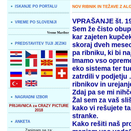
ISKANJE PO PORTALU
NOV RIBNIK IN TEŽAVE Z AL
VPRAŠANJE št. 1
VREME PO SLOVENIJI
Sem že čisto obupa
Vreme Maribor
kar zajeten kupček
skoraj dveh meseci
PREDSTAVITEV TUJI JEZIKI
pa ribniku, ki bi na
Imamo vso opremo, 
eko sistema ter tu
zatrdili v podjetju
ribnikov in urejanj
Zdaj pa se mi nihče
NAGRADNI IZBOR
Žal sem za vaš sliš
PRIJAVNICA za CRAZY PICTURE
kako vi rešujete t
2018
stranke.
ANKETA
Kako rešiti naš pr
Zanimam se za: