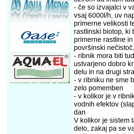
- če so izvajalci v
vsaj 6000l/h, uv na
primerne velikosti te
rastlinski biotop, ki
primerne rastline i
površinski nečistoč
- ribnik mora biti t
ustvarjeno dobro kr
delu in na drugi stran
- v ribniku ne sme b
zelo pomemben
- v kolikor je v rib
vodnih efektov (sla
dan
V kolikor je sistem 
delo, zakaj pa se v