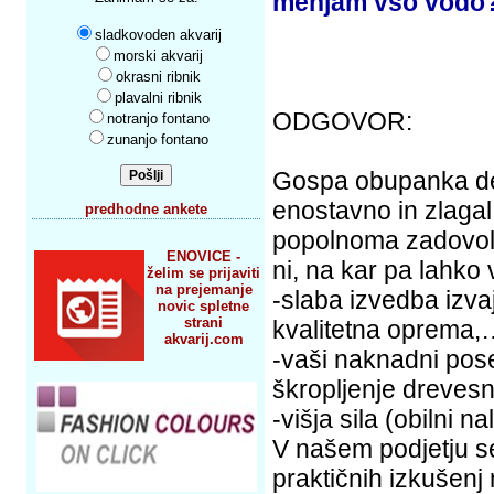
menjam vso vodo
sladkovoden akvarij
morski akvarij
okrasni ribnik
plavalni ribnik
ODGOVOR:
notranjo fontano
zunanjo fontano
Gospa obupanka del
enostavno in zlagal
predhodne ankete
popolnoma zadovolj
ENOVICE -
ni, na kar pa lahko 
želim se prijaviti
na prejemanje
-slaba izvedba izva
novic spletne
strani
kvalitetna oprema,
akvarij.com
-vaši naknadni pose
škropljenje drevesn
-višja sila (obilni 
V našem podjetju s
praktičnih izkušenj