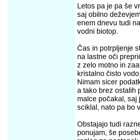
Letos pa je pa še v
saj obilno deževjem
enem dnevu tudi na
vodni biotop.
Čas in potrpljenje 
na lastne oči prepri
z zelo motno in za
kristalno čisto vodo
Nimam sicer podatk
a tako brez ostalih
malce počakal, saj 
sciklal, nato pa bo 
Obstajajo tudi razne
ponujam, še posebej 