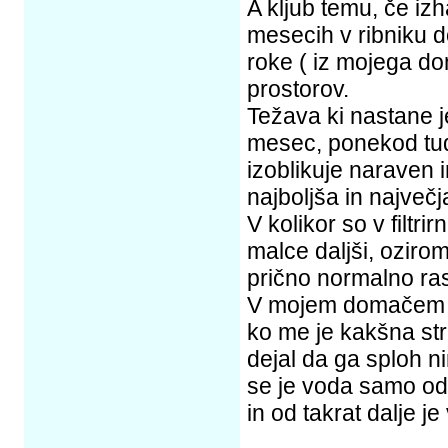
A kljub temu, če izh
mesecih v ribniku d
roke ( iz mojega do
prostorov.
Težava ki nastane j
mesec, ponekod tud
izoblikuje naraven i
najboljša in največj
V kolikor so v filtri
malce daljši, ozirom
prično normalno ras
V mojem domačem ri
ko me je kakšna st
dejal da ga sploh n
se je voda samo od 
in od takrat dalje je