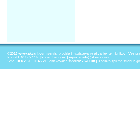
©2018 www.akvarij.com
servis, prodaja in vzdrževanje akvarijev ter ribnikov | Vse pr
Kontakt: 041 697 116 [Robert Leitinger] | e-pošta:
info@akvarij.com
Smo:
10.8.2026, 11:46:21
| obiskovalec številka:
7576008
|
Izdelava spletne strani in g