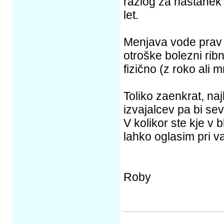
razlog za nastanek a
let.
Menjava vode prav t
otroške bolezni rib
fizično (z roko ali 
Toliko zaenkrat, naj
izvajalcev pa bi sev
V kolikor ste kje v b
lahko oglasim pri 
Roby