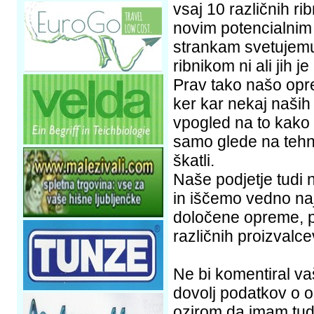
vsaj 10 različnih r
novim potencialnim 
strankam svetujemu 
ribnikom ni ali jih j
Prav tako našo opr
ker kar nekaj naših
vpogled na to kako
samo glede na tehni
škatli.
Naše podjetje tudi 
in iščemo vedno naj
določene opreme, p
različnih proizvalce
Ne bi komentiral va
dovolj podatkov o op
ozirom da imam tud