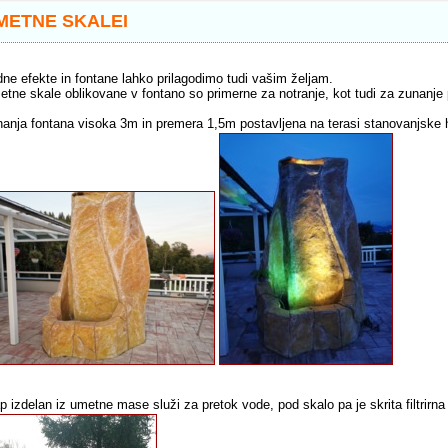
METNE SKALEI
ne efekte in fontane lahko prilagodimo tudi vašim željam.
tne skale oblikovane v fontano so primerne za notranje, kot tudi za zunanje 
anja fontana visoka 3m in premera 1,5m postavljena na terasi stanovanjske 
p izdelan iz umetne mase služi za pretok vode, pod skalo pa je skrita filtrirna