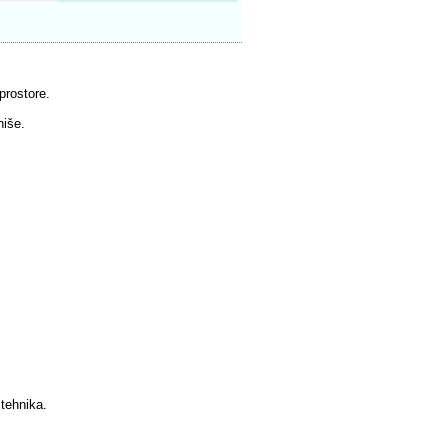
prostore.
hiše.
 tehnika.