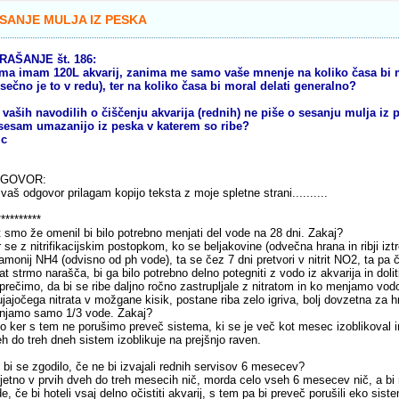
SANJE MULJA IZ PESKA
RAŠANJE št. 186:
ma imam 120L akvarij, zanima me samo vaše mnenje na koliko časa bi m
ečno je to v redu), ter na koliko časa bi moral delati generalno?
 vaših navodilih o čiščenju akvarija (rednih) ne piše o sesanju mulja iz p
sesam umazanijo iz peska v katerem so ribe?
jc
GOVOR:
vaš odgovor prilagam kopijo teksta z moje spletne strani..........
**********
 smo že omenil bi bilo potrebno menjati del vode na 28 dni. Zakaj?
 se z nitrifikacijskim postopkom, ko se beljakovine (odvečna hrana in ribji iz
 amonij NH4 (odvisno od ph vode), ta se čez 7 dni pretvori v nitrit NO2, ta pa 
rat strmo narašča, bi ga bilo potrebno delno potegniti z vodo iz akvarija in dol
prečimo, da bi se ribe daljno ročno zastrupljale z nitratom in ko menjamo vod
ujajočega nitrata v možgane kisik, postane riba zelo igriva, bolj dovzetna za hr
njamo samo 1/3 vode. Zakaj?
o ker s tem ne porušimo preveč sistema, ki se je več kot mesec izoblikoval i
h do treh dneh sistem izoblikuje na prejšnjo raven.
 bi se zgodilo, če ne bi izvajali rednih servisov 6 mesecev?
jetno v prvih dveh do treh mesecih nič, morda celo vseh 6 mesecev nič, a bi
e, če bi hoteli vsaj delno očistiti akvarij, s tem pa bi preveč porušili eko sis