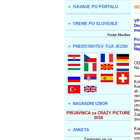
ISKANJE PO PORTALU
SE
VP
VREME PO SLOVENIJI
Do
mes
Vreme Maribor
Pri
po
PREDSTAVITEV TUJI JEZIKI
Ne
OD
Na 
***
Kot
Ker
ali
nit
pre
NAGRADNI IZBOR
utr
Me
PRIJAVNICA za CRAZY PICTURE
Zat
2018
dve
Kaj
ANKETA
Ver
vod
Zanimam se za: