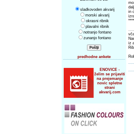
mož
dal
sladkovoden akvarij
in 
morski akvarij
izr
***
okrasni ribnik
plavalni ribnik
...
notranjo fontano
vča
zunanjo fontano
Nam
iz 
Rib
Ro
predhodne ankete
ENOVICE -
želim se prijaviti
na prejemanje
novic spletne
strani
akvarij.com