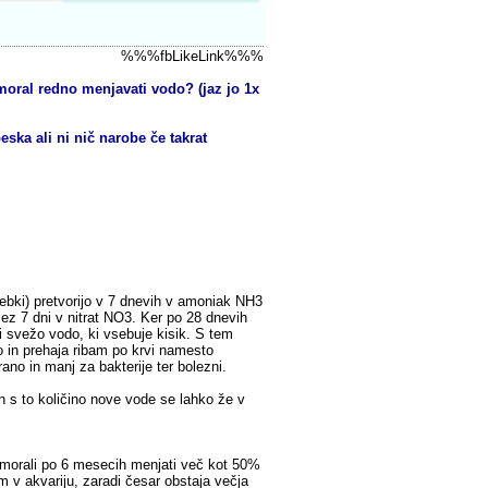
%%%fbLikeLink%%%
oral redno menjavati vodo? (jaz jo 1x
eska ali ni nič narobe če takrat
trebki) pretvorijo v 7 dnevih v amoniak NH3
čez 7 dni v nitrat NO3. Ker po 28 dnevih
iti svežo vodo, ki vsebuje kisik. S tem
o in prehaja ribam po krvi namesto
ano in manj za bakterije ter bolezni.
n s to količino nove vode se lahko že v
 morali po 6 mesecih menjati več kot 50%
tem v akvariju, zaradi česar obstaja večja