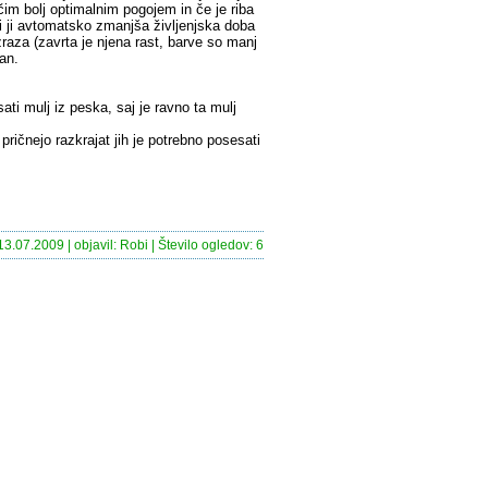
čim bolj optimalnim pogojem in če je riba
si ji avtomatsko zmanjša življenjska doba
raza (zavrta je njena rast, barve so manj
gan.
sati mulj iz peska, saj je ravno ta mulj
ričnejo razkrajat jih je potrebno posesati
13.07.2009 | objavil: Robi | Število ogledov: 6