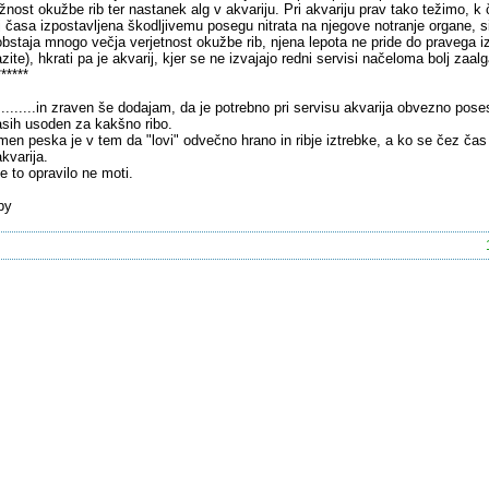
nost okužbe rib ter nastanek alg v akvariju. Pri akvariju prav tako težimo, k 
j časa izpostavljena škodljivemu posegu nitrata na njegove notranje organe, 
obstaja mnogo večja verjetnost okužbe rib, njena lepota ne pride do pravega iz
azite), hkrati pa je akvarij, kjer se ne izvajajo redni servisi načeloma bolj zaal
******
..........in zraven še dodajam, da je potrebno pri servisu akvarija obvezno pose
sih usoden za kakšno ribo.
en peska je v tem da "lovi" odvečno hrano in ribje iztrebke, a ko se čez čas p
akvarija.
e to opravilo ne moti.
by