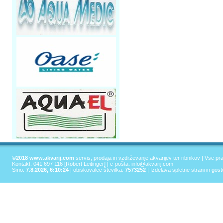
©2018 www.akvarij.com
servis, prodaja in vzdrževanje akvarijev ter ribnikov | Vse pr
Kontakt: 041 697 116 [Robert Leitinger] | e-pošta:
info@akvarij.com
Smo:
7.8.2026, 6:10:24
| obiskovalec številka:
7573252
|
Izdelava spletne strani in gos