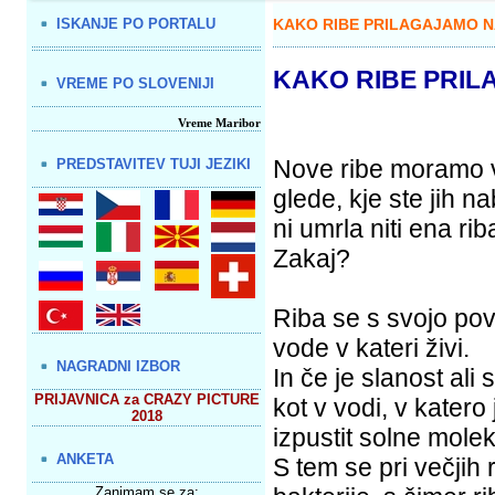
ISKANJE PO PORTALU
KAKO RIBE PRILAGAJAMO N
KAKO RIBE PRIL
VREME PO SLOVENIJI
Vreme Maribor
Nove ribe moramo v
PREDSTAVITEV TUJI JEZIKI
glede, kje ste jih na
ni umrla niti ena rib
Zakaj?
Riba se s svojo pov
vode v kateri živi.
NAGRADNI IZBOR
In če je slanost ali 
PRIJAVNICA za CRAZY PICTURE
kot v vodi, v katero
2018
izpustit solne molek
ANKETA
S tem se pri večjih
Zanimam se za: