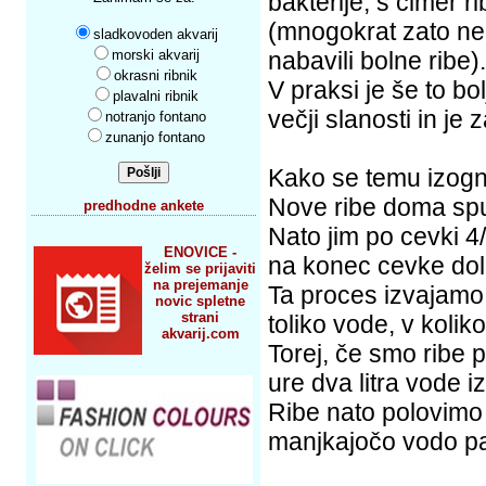
bakterije, s čimer r
(mnogokrat zato ne i
sladkovoden akvarij
morski akvarij
nabavili bolne ribe).
okrasni ribnik
V praksi je še to bo
plavalni ribnik
večji slanosti in j
notranjo fontano
zunanjo fontano
Kako se temu izo
Nove ribe doma spu
predhodne ankete
Nato jim po cevki 4
ENOVICE -
na konec cevke doli
želim se prijaviti
na prejemanje
Ta proces izvajamo p
novic spletne
strani
toliko vode, v koliko
akvarij.com
Torej, če smo ribe p
ure dva litra vode i
Ribe nato polovimo 
manjkajočo vodo pa 