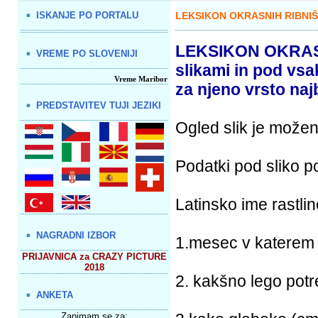
ISKANJE PO PORTALU
LEKSIKON OKRASNIH RIBNIŠ
LEKSIKON OKRASN
VREME PO SLOVENIJI
slikami in pod vsak
Vreme Maribor
za njeno vrsto najbo
PREDSTAVITEV TUJI JEZIKI
Ogled slik je može
Podatki pod sliko p
Latinsko ime rastlin
NAGRADNI IZBOR
1.mesec v katerem 
PRIJAVNICA za CRAZY PICTURE
2018
2. kakšno lego pot
ANKETA
Zanimam se za: