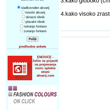
3.kako globoko (cm
sladkovoden akvarij
morski akvarij
4.kako visoko zras
okrasni ribnik
plavalni ribnik
notranjo fontano
zunanjo fontano
predhodne ankete
ENOVICE -
želim se prijaviti
na prejemanje
novic spletne
strani
akvarij.com