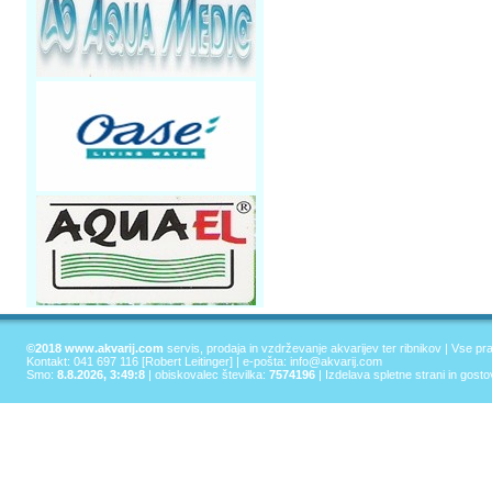
©2018 www.akvarij.com
servis, prodaja in vzdrževanje akvarijev ter ribnikov | Vse pr
Kontakt: 041 697 116 [Robert Leitinger] | e-pošta:
info@akvarij.com
Smo:
8.8.2026, 3:49:8
| obiskovalec številka:
7574196
|
Izdelava spletne strani in gost