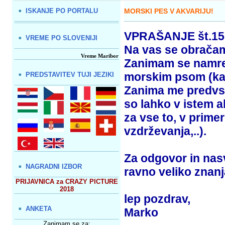
ISKANJE PO PORTALU
MORSKI PES V AKVARIJU!
VPRAŠANJE št.15
VREME PO SLOVENIJI
Na vas se obračam
Vreme Maribor
Zanimam se namreč 
morskim psom (ka
PREDSTAVITEV TUJI JEZIKI
Zanima me predvsem
so lahko v istem a
za vse to, v primer
vzdrževanja,..).
Za odgovor in nas
NAGRADNI IZBOR
ravno veliko znanj
PRIJAVNICA za CRAZY PICTURE
2018
lep pozdrav,
ANKETA
Marko
Zanimam se za: