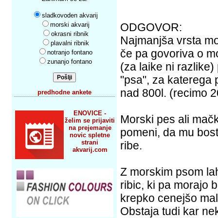
sladkovoden akvarij
morski akvarij
ODGOVOR:
okrasni ribnik
Najmanjša vrsta mo
plavalni ribnik
če pa govoriva o m
notranjo fontano
zunanjo fontano
(za laike ni razlik
"psa", za katerega 
nad 800l. (recimo 
predhodne ankete
ENOVICE -
Morski pes ali mačk
želim se prijaviti
na prejemanje
pomeni, da mu boste 
novic spletne
strani
ribe.
akvarij.com
Z morskim psom lahk
ribic, ki pa morajo 
krepko cenejšo mali
Obstaja tudi kar ne