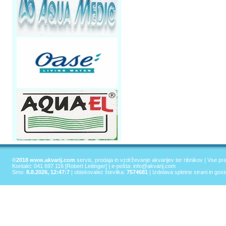
©2018 www.akvarij.com
servis, prodaja in vzdrževanje akvarijev ter ribnikov | Vse pr
Kontakt: 041 697 116 [Robert Leitinger] | e-pošta:
info@akvarij.com
Smo:
8.8.2026, 12:47:7
| obiskovalec številka:
7574681
|
Izdelava spletne strani in gos