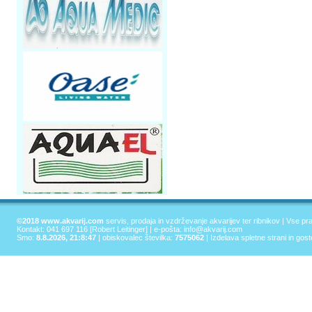
©2018 www.akvarij.com
servis, prodaja in vzdrževanje akvarijev ter ribnikov | Vse pr
Kontakt: 041 697 116 [Robert Leitinger] | e-pošta:
info@akvarij.com
Smo:
8.8.2026, 21:8:47
| obiskovalec številka:
7575062
|
Izdelava spletne strani in gos