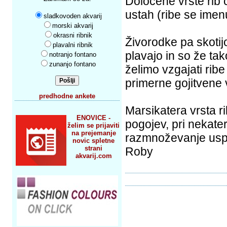
Določene vrste rib c
ustah (ribe se imenu
sladkovoden akvarij
morski akvarij
okrasni ribnik
Živorodke pa skotij
plavalni ribnik
plavajo in so že tak
notranjo fontano
zunanjo fontano
želimo vzgajati rib
primerne gojitvene 
predhodne ankete
Marsikatera vrsta ri
ENOVICE -
pogojev, pri nekate
želim se prijaviti
na prejemanje
razmnoževanje usp
novic spletne
strani
Roby
akvarij.com