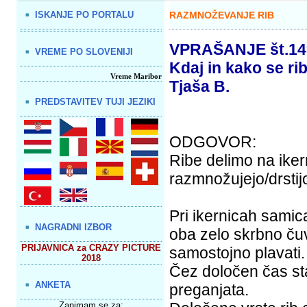
ISKANJE PO PORTALU
RAZMNOŽEVANJE RIB
VPRAŠANJE št.14
VREME PO SLOVENIJI
Kdaj in kako se ri
Vreme Maribor
Tjaša B.
PREDSTAVITEV TUJI JEZIKI
ODGOVOR:
Ribe delimo na iker
razmnožujejo/drstijo
Pri ikernicah samica
NAGRADNI IZBOR
oba zelo skrbno čuv
PRIJAVNICA za CRAZY PICTURE
samostojno plavati.
2018
Čez določen čas sta
ANKETA
preganjata.
Zanimam se za: