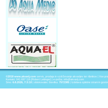
©2018 www.akvarij.com
servis, prodaja in vzdrževanje akvarijev ter ribnikov | Vse pr
Kontakt: 041 697 116 [Robert Leitinger] | e-pošta:
info@akvarij.com
Smo:
6.8.2026, 7:3:10
| obiskovalec številka:
7572385
|
Izdelava spletne strani in gost