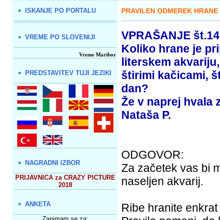
ISKANJE PO PORTALU
PRAVILEN ODMEREK HRANE 
VPRAŠANJE št.14
VREME PO SLOVENIJI
Koliko hrane je pri
Vreme Maribor
literskem akvariju
štirimi kačicami, š
PREDSTAVITEV TUJI JEZIKI
dan?
Že v naprej hvala 
Nataša P.
ODGOVOR:
NAGRADNI IZBOR
Za začetek vas bi m
PRIJAVNICA za CRAZY PICTURE
naseljen akvarij.
2018
ANKETA
Ribe hranite enkrat
Zanimam se za: