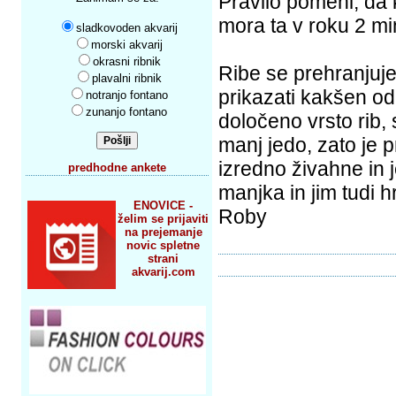
Pravilo pomeni, da
mora ta v roku 2 min 
sladkovoden akvarij
morski akvarij
okrasni ribnik
Ribe se prehranjuje
plavalni ribnik
prikazati kakšen odm
notranjo fontano
zunanjo fontano
določeno vrsto rib, 
manj jedo, zato je p
izredno živahne in j
predhodne ankete
manjka in jim tudi h
ENOVICE -
Roby
želim se prijaviti
na prejemanje
novic spletne
strani
akvarij.com