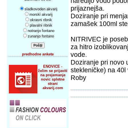
naredijo vodo podob
prijaznejša.
sladkovoden akvarij
morski akvarij
Doziranje pri menja
okrasni ribnik
zamašek 100ml stek
plavalni ribnik
notranjo fontano
zunanjo fontano
NITRIVEC je posebna
za hitro izoblikova
vode.
predhodne ankete
Doziranje pri novo
ENOVICE -
stekleničke) na 40l
želim se prijaviti
na prejemanje
Roby
novic spletne
strani
akvarij.com