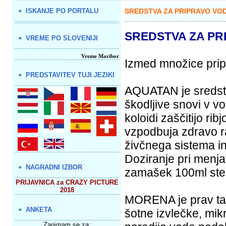
ISKANJE PO PORTALU
SREDSTVA ZA PRIPRAVO VOD
SREDSTVA ZA PR
VREME PO SLOVENIJI
Vreme Maribor
Izmed množice prip
PREDSTAVITEV TUJI JEZIKI
AQUATAN je sredstvo
škodljive snovi v vo
koloidi zaščitijo ri
vzpodbuja zdravo ra
živčnega sistema in 
Doziranje pri menja
NAGRADNI IZBOR
zamašek 100ml stek
PRIJAVNICA za CRAZY PICTURE
2018
MORENA je prav tak
ANKETA
šotne izvlečke, mik
Zanimam se za: