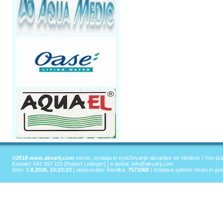
©2018 www.akvarij.com
servis, prodaja in vzdrževanje akvarijev ter ribnikov | Vse pr
Kontakt: 041 697 116 [Robert Leitinger] | e-pošta:
info@akvarij.com
Smo:
7.8.2026, 10:23:23
| obiskovalec številka:
7573368
|
Izdelava spletne strani in go