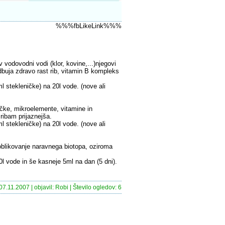
%%%fbLikeLink%%%
 vodovodni vodi (klor, kovine,...)njegovi
odbuja zdravo rast rib, vitamin B kompleks
l stekleničke) na 20l vode. (nove ali
čke, mikroelemente, vitamine in
ribam prijaznejša.
l stekleničke) na 20l vode. (nove ali
zoblikovanje naravnega biotopa, oziroma
l vode in še kasneje 5ml na dan (5 dni).
07.11.2007 | objavil: Robi | Število ogledov: 6