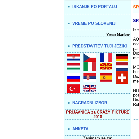
ISKANJE PO PORTALU
SR
SR
VREME PO SLOVENIJI
Izm
Vreme Maribor
AQU
dod
PREDSTAVITEV TUJI JEZIKI
pa 
Doz
me
MOR
hum
Doz
me
NIT
pos
Doz
NAGRADNI IZBOR
Ro
PRIJAVNICA za CRAZY PICTURE
2018
ANKETA
Zanimam se za: