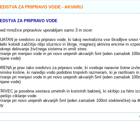
EDSTVA ZA PRIPRAVO VODE - AKVARIJ
EDSTVA ZA PRIPRAVO VODE
ed množice pripravkov uporabljam samo 3 in sicer:
ATAN je sredstvo za pripravo vode, ki takoj nevtralizira vse škodljive snovi v
atki koloidi zaščitijo ribjo sluznico in škrge, magnezij aktivira encime in vzp
okrepi delovanje živčnega sistema in omili stres.
iranje pri menjavi vode in pri novo urejenih akvarijih 5ml (eden zamašek 100m
njane vode)
ENA je prav tako sredstvo za pripravo vode, ki vsebuje naravne šotne izvle
inske kisline, ki naredijo vodo podobno tropskih razmeram, ki je rastlinam in 
iranje pri menjavi vode in pri novo urejenih akvarijih 5ml (eden zamašek 100m
njane vode)
RIVEC je posebna sestava umetnih in koristnih bakterij, ki skrbijo za hitro i
pešijo ciklanje vode.
iranje pri novo urejenih akvarijih 5ml (eden zamašek 100ml stekleničke) na 40
by